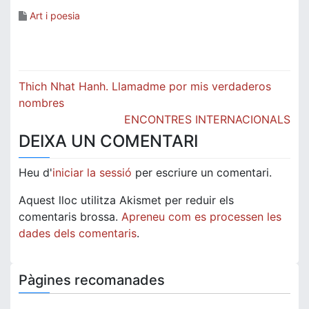
Art i poesia
Navegació
Thich Nhat Hanh. Llamadme por mis verdaderos
d'entrades
nombres
ENCONTRES INTERNACIONALS
DEIXA UN COMENTARI
Heu d'
iniciar la sessió
per escriure un comentari.
Aquest lloc utilitza Akismet per reduir els
comentaris brossa.
Apreneu com es processen les
dades dels comentaris
.
Pàgines recomanades