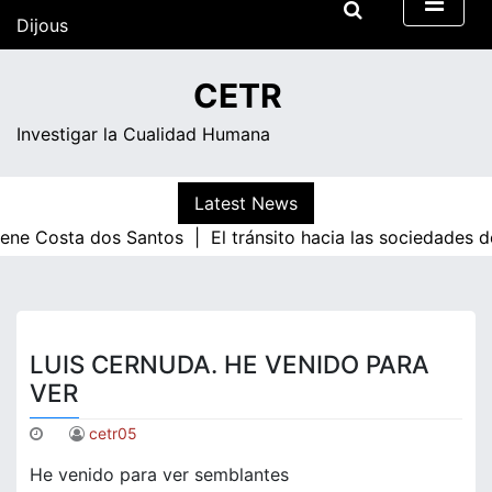
Skip
Dijous
to
content
14:46
CETR
Investigar la Cualidad Humana
Latest News
ene Costa dos Santos |
El tránsito hacia las sociedades d
LUIS CERNUDA. HE VENIDO PARA
VER
cetr05
He venido para ver semblantes