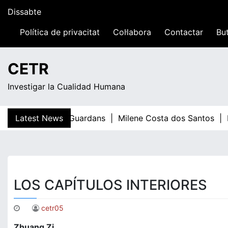
Skip
Dissabte
to
content
Política de privacitat
Col·labora
Contactar
But
20:10
CETR
Investigar la Cualidad Humana
Latest News
Teresa Guardans |
Milene Costa dos Santos |
E
LOS CAPÍTULOS INTERIORES
cetr05
Zhuang Zi.