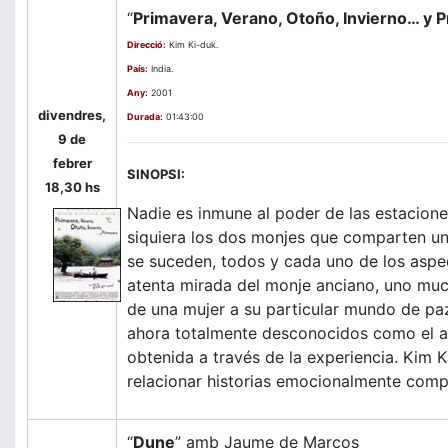
“
Primavera, Verano, Otoño, Invierno… y 
Direcció:
Kim Ki-duk.
País:
India.
Any:
2001
divendres,
Durada:
01:43:00
9 de
febrer
SINOPSI:
18,30 hs
Nadie es inmune al poder de las estaciones
siquiera los dos monjes que comparten un
se suceden, todos y cada uno de los aspec
atenta mirada del monje anciano, uno much
de una mujer a su particular mundo de paz
ahora totalmente desconocidos como el amor
obtenida a través de la experiencia. Kim 
relacionar historias emocionalmente comp
“
Dune
” amb Jaume de Marcos