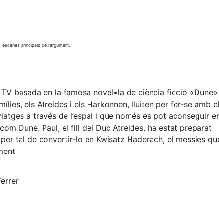
s escenes principals de l’argument.
de TV basada en la famosa novel•la de ciència ficció «Dune»
ílies, els Atreides i els Harkonnen, lluiten per fer-se amb e
iatges a través de l’espai i que només es pot aconseguir en
com Dune. Paul, el fill del Duc Atreides, ha estat preparat
 per tal de convertir-lo en Kwisatz Haderach, el messies q
ament
errer