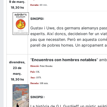
9 de març.
Durada:
89 min.
18,30 hs
SINOPSI:
Gustav i Uwe, dos germans alemanys passe
esperits. Així doncs, decideixen fer un via
pau que necessiten. Però en aquesta comèd
parell de pobres homes. Un apropament a
“
Encuentros con hombres notables
“ amb
divendres,
Direcció:
Peter Brooke.
23 de
País:
UK.
març.
Any:
1979.
18,30 hs
Durada:
108 min.
SINOPSI :
La història de G.I. Gurdjieff un místic asi