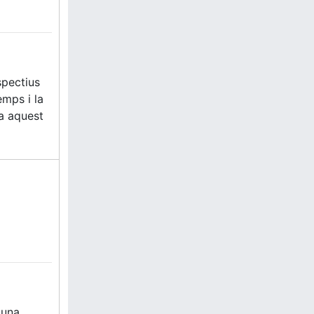
spectius
emps i la
 a aquest
 una