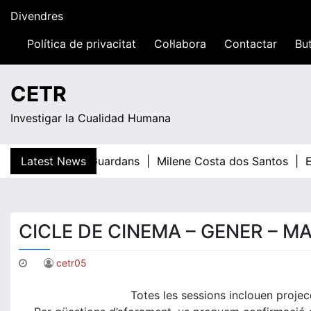
Skip
Divendres
to
content
Política de privacitat
Col·labora
Contactar
But
04:53
CETR
Investigar la Cualidad Humana
Latest News
Teresa Guardans |
Milene Costa dos Santos |
El t
CICLE DE CINEMA – GENER – M
cetr05
Totes les sessions inclouen projec