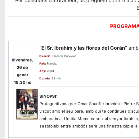
Per qüestions d’aforament, us preguem confirmació ant
E
PROGRAMA 
“
El Sr. Ibrahim y las flores del Corán
” amb
Direcció:
François Dupeyron.
divendres,
País:
Francia.
26 de
Any:
2003
gener
Durada:
95 min.
18,30 hs
SINOPSI:
Protagonitzada per Omar Shariff (Ibrahim) i Pierre
viscut amb el seu pare, amb qui té continues discu
amb estima. Un dia Momo coneix al senyor Ibrahim, 
s’estableix entre ambdós serà una finestra cap a la 