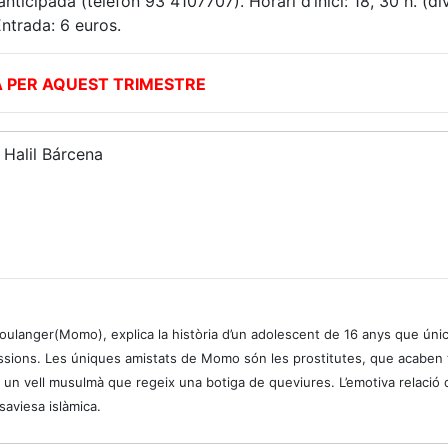
icipada (telèfon 93 4107707). Horari d’inici: 18, 30 h. (di
ntrada: 6 euros.
PER AQUEST TRIMESTRE
 Halil Bárcena
 Boulanger(Momo), explica la història d’un adolescent de 16 anys que ún
ssions. Les úniques amistats de Momo són les prostitutes, que acaben 
un vell musulmà que regeix una botiga de queviures. L’emotiva relació
saviesa islàmica.