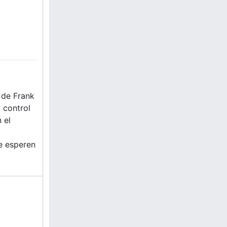
 de Frank
l control
 el
ue esperen