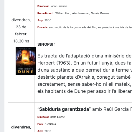
Direcció:
John Harrison.
Repartiment:
William Hurt, Alec Newman, Saskia Reeves.
divendres,
Any:
2000
23 de
Durada:
amb motiu de la llarga durada del film, es projectarà una tria de le
febrer.
18,30 hs
SINOPSI :
Es tracta de l’adaptació d’una minisèrie 
Herbert (1963). En un futur llunyà, dues fam
d’una substància que permet dur a terme v
desèrtic planeta d’Arrakis, conegut també 
secretament, sense saber-ho ni ell mateix,
els habitants de Dune per assolir l’alliber
“
Sabiduría garantizada
” amb Raúl García F
Direcció:
Doris Dörrie
.
País:
Alemania
.
divendres,
Any:
2000