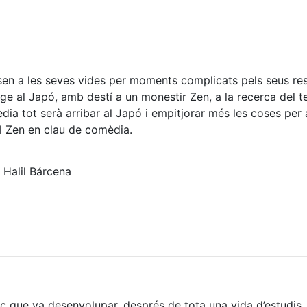
n a les seves vides per moments complicats pels seus re
tge al Japó, amb destí a un monestir Zen, a la recerca del t
ia tot serà arribar al Japó i empitjorar més les coses per
l Zen en clau de comèdia.
 Halil Bárcena
àtic que va desenvolupar, després de tota una vida d’estudis,