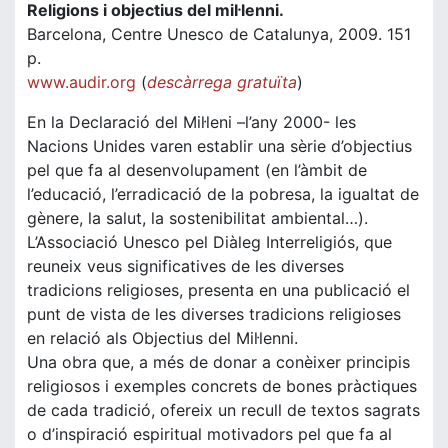
Religions i objectius del mil·lenni.
Barcelona, Centre Unesco de Catalunya, 2009. 151
p.
www.audir.org
(
descàrrega gratuïta
)
En la Declaració del Mil·leni –l’any 2000- les
Nacions Unides varen establir una sèrie d’objectius
pel que fa al desenvolupament (en l’àmbit de
l’educació, l’erradicació de la pobresa, la igualtat de
gènere, la salut, la sostenibilitat ambiental…).
L’Associació Unesco pel Diàleg Interreligiós, que
reuneix veus significatives de les diverses
tradicions religioses, presenta en una publicació el
punt de vista de les diverses tradicions religioses
en relació als Objectius del Mil·lenni.
Una obra que, a més de donar a conèixer principis
religiosos i exemples concrets de bones pràctiques
de cada tradició, ofereix un recull de textos sagrats
o d’inspiració espiritual motivadors pel que fa al