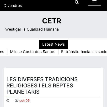
Skip
Divendres
to
content
15:38
CETR
Investigar la Cualidad Humana
Latest News
ns |
Milene Costa dos Santos |
El tránsito hacia las soc
LES DIVERSES TRADICIONS
RELIGIOSES I ELS REPTES
PLANETARIS
cetr05