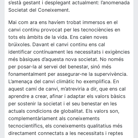
s’està gestant i desplegant actualment: l’anomenada
Societat del Coneixement.
Mai com ara ens havíem trobat immersos en el
canvi continu provocat per les tecnociències en
tots els àmbits de la vida. Ens calen noves
brúixoles. Davant el canvi continu ens cal
identificar contínuament les necessitats i exigències
més bàsiques d’aquesta nova societat. No només
per posar-la al servei del benestar, sinó més
fonamentalment per assegurar-ne la supervivència.
L’amenaça del canvi climàtic ho exemplifica. En
aquest camí de canvi, m’atreviria a dir, que ens cal
aprendre a crear, afinar i adaptar els valors bàsics
per sostenir la societat i el seu benestar en les
actuals condicions de globalitat. Els valors son,
complementàriament als coneixements
tecnocientífics, els coneixements qualitatius més
directament connectats a les necessitats i reptes