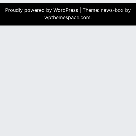
Proudly powered by WordPress
|
Theme: news-box by
wpthemespace.com
.