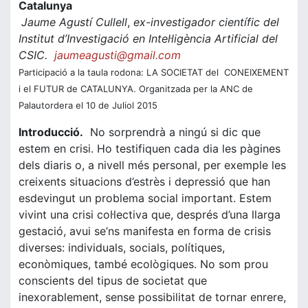
Catalunya
Jaume Agustí Cullell
,
ex-investigador científic del
Institut d’Investigació en Intel·ligència Artificial del
CSIC.
jaumeagusti@gmail.com
Participació a la taula rodona: LA SOCIETAT del CONEIXEMENT
i el FUTUR de CATALUNYA. Organitzada per la ANC de
Palautordera el 10 de Juliol 2015
Introducció.
No sorprendrà a ningú si dic que
estem en crisi. Ho testifiquen cada dia les pàgines
dels diaris o, a nivell més personal, per exemple les
creixents situacions d’estrès i depressió que han
esdevingut un problema social important. Estem
vivint una crisi col·lectiva que, després d’una llarga
gestació, avui se’ns manifesta en forma de crisis
diverses: individuals, socials, polítiques,
econòmiques, també ecològiques. No som prou
conscients del tipus de societat que
inexorablement, sense possibilitat de tornar enrere,