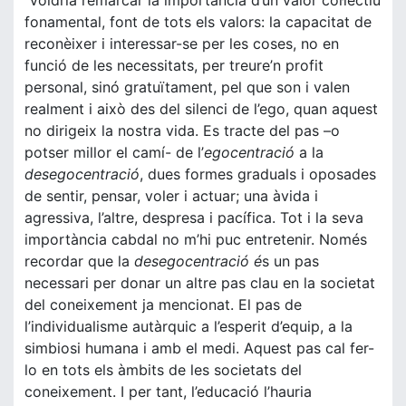
Voldria remarcar la importància d’un valor col·lectiu
fonamental, font de tots els valors: la capacitat de
reconèixer i interessar-se per les coses, no en
funció de les necessitats, per treure’n profit
personal, sinó gratuïtament, pel que son i valen
realment i això des del silenci de l’ego, quan aquest
no dirigeix la nostra vida. Es tracte del pas –o
potser millor el camí- de l’
egocentració
a la
desegocentració
, dues formes graduals i oposades
de sentir, pensar, voler i actuar; una àvida i
agressiva, l’altre, despresa i pacífica. Tot i la seva
importància cabdal no m’hi puc entretenir. Només
recordar que la
desegocentració é
s un pas
necessari per donar un altre pas clau en la societat
del coneixement ja mencionat. El pas de
l’individualisme autàrquic a l’esperit d’equip, a la
simbiosi humana i amb el medi. Aquest pas cal fer-
lo en tots els àmbits de les societats del
coneixement. I per tant, l’educació l’hauria