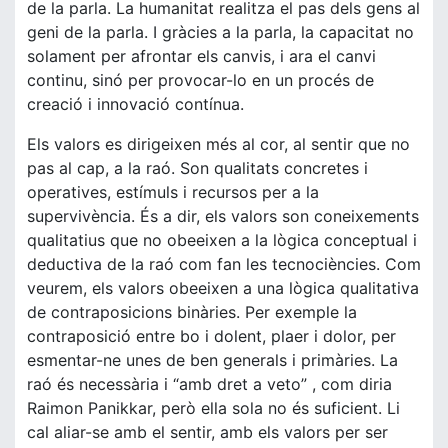
de la parla. La humanitat realitza el pas dels gens al
geni de la parla. I gràcies a la parla, la capacitat no
solament per afrontar els canvis, i ara el canvi
continu, sinó per provocar-lo en un procés de
creació i innovació contínua.
Els valors es dirigeixen més al cor, al sentir que no
pas al cap, a la raó. Son qualitats concretes i
operatives, estímuls i recursos per a la
supervivència. És a dir, els valors son coneixements
qualitatius que no obeeixen a la lògica conceptual i
deductiva de la raó com fan les tecnociències. Com
veurem, els valors obeeixen a una lògica qualitativa
de contraposicions binàries. Per exemple la
contraposició entre bo i dolent, plaer i dolor, per
esmentar-ne unes de ben generals i primàries. La
raó és necessària i “amb dret a veto” , com diria
Raimon Panikkar, però ella sola no és suficient. Li
cal aliar-se amb el sentir, amb els valors per ser