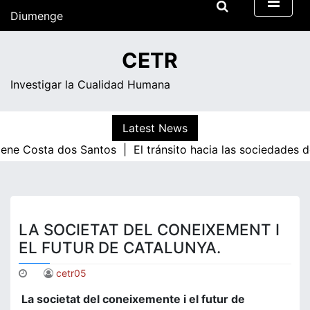
Skip
Diumenge
to
content
13:15
CETR
Investigar la Cualidad Humana
Latest News
osta dos Santos |
El tránsito hacia las sociedades de cono
LA SOCIETAT DEL CONEIXEMENT I
EL FUTUR DE CATALUNYA.
cetr05
La societat del coneixemente i el futur de