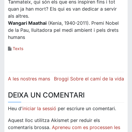
Tanmateix, qui són els que ens inspiren fins i tot
quan ja han mort? Els qui es van dedicar a servir
als altres.
Wangari Maathai
(Kenia, 1940-2011). Premi Nobel
de la Pau, lluitadora pel medi ambient i pels drets
humans
Texts
Navegació
A les nostres mans
Broggi Sobre el camí de la vida
d'entrades
DEIXA UN COMENTARI
Heu d'
iniciar la sessió
per escriure un comentari.
Aquest lloc utilitza Akismet per reduir els
comentaris brossa.
Apreneu com es processen les