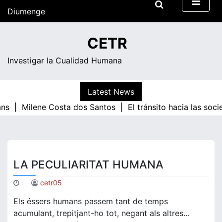
Skip
Diumenge
to
content
13:10
CETR
Investigar la Cualidad Humana
Latest News
ns |
Milene Costa dos Santos |
El tránsito hacia las soc
LA PECULIARITAT HUMANA
cetr05
Els éssers humans passem tant de temps
acumulant, trepitjant-ho tot, negant als altres…