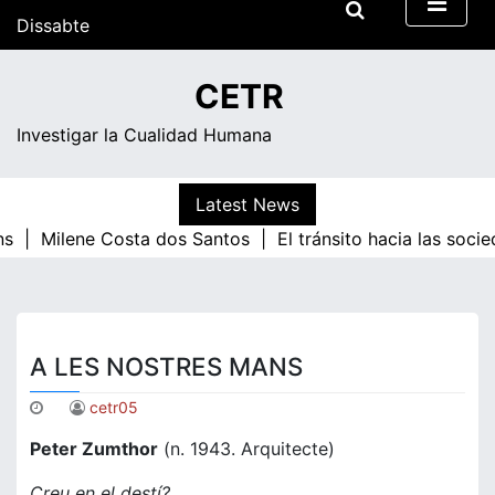
Skip
Dissabte
to
content
20:21
CETR
Investigar la Cualidad Humana
Latest News
ns |
Milene Costa dos Santos |
El tránsito hacia las soci
A LES NOSTRES MANS
cetr05
Peter Zumthor
(n. 1943. Arquitecte)
Creu en el destí?