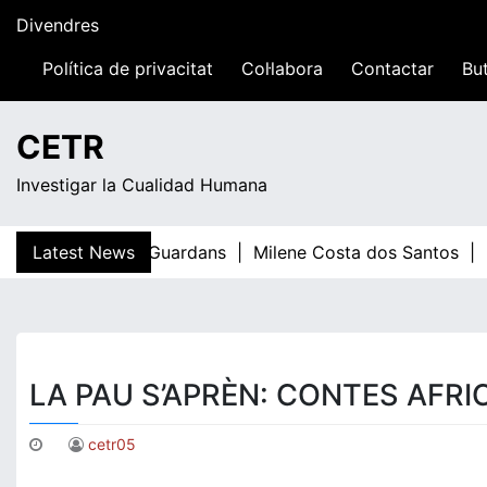
Skip
Divendres
to
content
Política de privacitat
Col·labora
Contactar
But
05:07
CETR
Investigar la Cualidad Humana
Latest News
Teresa Guardans |
Milene Costa dos Santos |
E
LA PAU S’APRÈN: CONTES AFR
cetr05