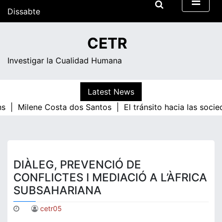
Skip
Dissabte
to
content
07:50
CETR
Investigar la Cualidad Humana
Latest News
ns |
Milene Costa dos Santos |
El tránsito hacia las soci
DIÀLEG, PREVENCIÓ DE
CONFLICTES I MEDIACIÓ A L’ÀFRICA
SUBSAHARIANA
cetr05