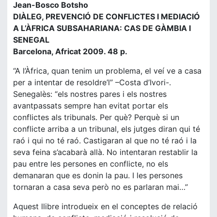
Jean-Bosco Botsho
DIÀLEG, PREVENCIÓ DE CONFLICTES I MEDIACIÓ
A L’ÀFRICA SUBSAHARIANA: CAS DE GÀMBIA I
SENEGAL
Barcelona, Africat 2009. 48 p.
“A l’Àfrica, quan tenim un problema, el veí ve a casa
per a intentar de resoldre’l” –Costa d’Ivori-.
Senegalès: “els nostres pares i els nostres
avantpassats sempre han evitat portar els
conflictes als tribunals. Per què? Perquè si un
conflicte arriba a un tribunal, els jutges diran qui té
raó i qui no té raó. Castigaran al que no té raó i la
seva feina s’acabarà allà. No intentaran restablir la
pau entre les persones en conflicte, no els
demanaran que es donin la pau. I les persones
tornaran a casa seva però no es parlaran mai…”
Aquest llibre introdueix en el conceptes de relació