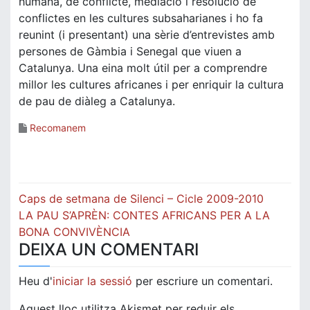
humana, de conflicte, mediació i resolució de
conflictes en les cultures subsaharianes i ho fa
reunint (i presentant) una sèrie d’entrevistes amb
persones de Gàmbia i Senegal que viuen a
Catalunya. Una eina molt útil per a comprendre
millor les cultures africanes i per enriquir la cultura
de pau de diàleg a Catalunya.
Recomanem
Navegació
Caps de setmana de Silenci – Cicle 2009-2010
d'entrades
LA PAU S’APRÈN: CONTES AFRICANS PER A LA
BONA CONVIVÈNCIA
DEIXA UN COMENTARI
Heu d'
iniciar la sessió
per escriure un comentari.
Aquest lloc utilitza Akismet per reduir els