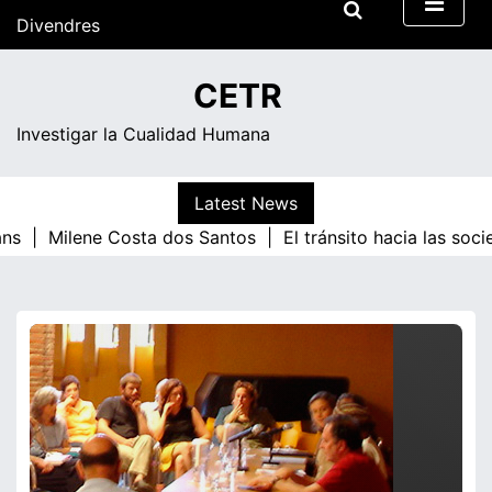
Skip
Divendres
to
content
11:28
CETR
Investigar la Cualidad Humana
Latest News
ns |
Milene Costa dos Santos |
El tránsito hacia las soc