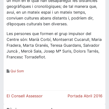
un món en el qual han desaparegut les distàncies
geogràfiques i cronològiques; de tal manera que,
avui, en un mateix espai i un mateix temps,
conviuen cultures abans distants i, podríem dir,
d’èpoques culturals ben diverses.
Les persones que formen el grup impulsor del
Centre són: Marià Corbí, Montserrat Cucarull, Maria
Fradera, Marta Granés, Teresa Guardans, Salvador
Juncà , Mercè Sala, Josep Mª Suris, Dolors Tarrés,
Francesc Torradeflot.
Qui Som
Navegació
El Consell Assessor
Portada Abril 2016
d'entrades