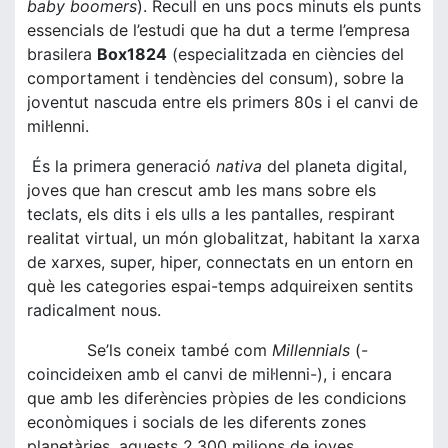
baby boomers
). Recull en uns pocs minuts els punts
essencials de l’estudi que ha dut a terme l’empresa
brasilera
Box1824
(especialitzada en ciències del
comportament i tendències del consum), sobre la
joventut nascuda entre els primers 80s i el canvi de
mil·lenni.
És la primera generació
nativa
del planeta digital,
joves que han crescut amb les mans sobre els
teclats, els dits i els ulls a les pantalles, respirant
realitat virtual, un món globalitzat, habitant la xarxa
de xarxes, super, hiper, connectats en un entorn en
què les categories espai-temps adquireixen sentits
radicalment nous.
Se’ls coneix també com
Millennials
(-
coincideixen amb el canvi de mil·lenni-), i encara
que amb les diferències pròpies de les condicions
econòmiques i socials de les diferents zones
planetàries, aquests 2.300 milions de joves