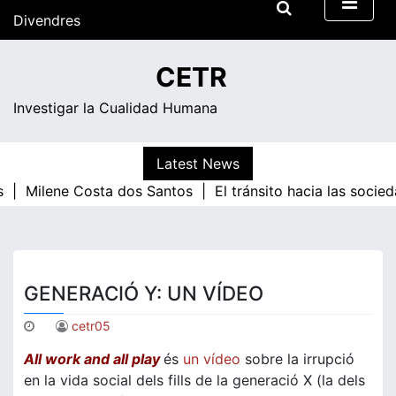
Skip
Divendres
to
content
16:32
CETR
Investigar la Cualidad Humana
Latest News
 |
Milene Costa dos Santos |
El tránsito hacia las socie
GENERACIÓ Y: UN VÍDEO
cetr05
All work and all play
és
un vídeo
sobre la irrupció
en la vida social dels fills de la generació X (la dels