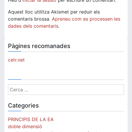
Heu d'
iniciar la sessió
per escriure un comentari.
Aquest lloc utilitza Akismet per reduir els
comentaris brossa.
Apreneu com es processen les
dades dels comentaris
.
Pàgines recomanades
cetr.net
Cerca:
Categories
PRINCIPIS DE LA EA
doble dimensió