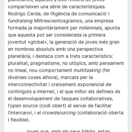
comparteixen una sèrie de característiques.
Rodrigo Cerda, de l’Agència de comunicació i
fundraising
Miltrescientosgramos, una empresa
formada ja majoritàriament per
millennials
, apunta
que aquesta pot ser considerada la primera
joventut «global», la generació de joves més gran
en nombres absoluts amb una perspectiva
planetària, i destaca com a trets característics:
pluralitat, pragmatisme, no utòpics, amb pensament
no lineal, nou comportament
multitasking
(fer
diverses coses alhora), marcats per la
interconnectivitat i creixement exponencial de
continguts a internet, i el que millor els defineix és
el desenvolupament de tasques col·laboratives,
l’
open source
(codi obert) al servei de facilitar
l’intercanvi, i el
crowdsourcing
(col·laboració oberta
i flexible).
Joves que, amb els seus hàbits, estan