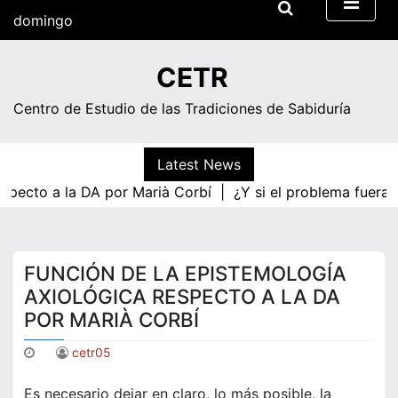
Skip
domingo
to
content
06:53
CETR
Centro de Estudio de las Tradiciones de Sabiduría
Latest News
respecto a la DA por Marià Corbí |
¿Y si el problema fuera
FUNCIÓN DE LA EPISTEMOLOGÍA
AXIOLÓGICA RESPECTO A LA DA
POR MARIÀ CORBÍ
cetr05
Es necesario dejar en claro, lo más posible, la