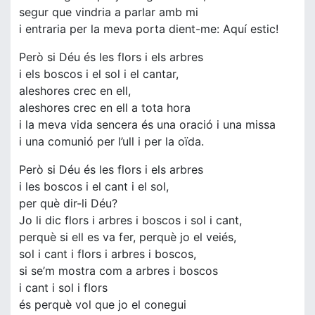
segur que vindria a parlar amb mi
i entraria per la meva porta dient-me: Aquí estic!
Però si Déu és les flors i els arbres
i els boscos i el sol i el cantar,
aleshores crec en ell,
aleshores crec en ell a tota hora
i la meva vida sencera és una oració i una missa
i una comunió per l’ull i per la oïda.
Però si Déu és les flors i els arbres
i les boscos i el cant i el sol,
per què dir-li Déu?
Jo li dic flors i arbres i boscos i sol i cant,
perquè si ell es va fer, perquè jo el veiés,
sol i cant i flors i arbres i boscos,
si se’m mostra com a arbres i boscos
i cant i sol i flors
és perquè vol que jo el conegui