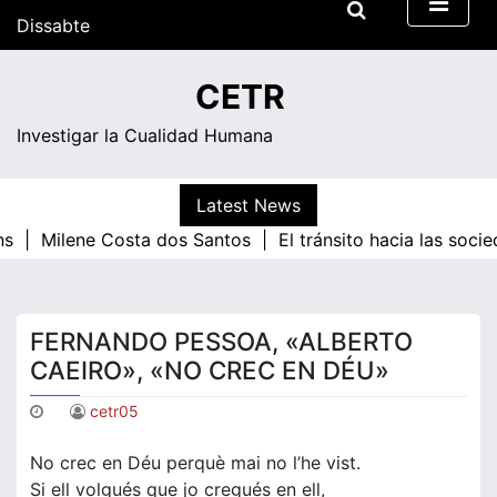
Skip
Dissabte
to
content
15:01
CETR
Investigar la Cualidad Humana
Latest News
ns |
Milene Costa dos Santos |
El tránsito hacia las soci
FERNANDO PESSOA, «ALBERTO
CAEIRO», «NO CREC EN DÉU»
cetr05
No crec en Déu perquè mai no l’he vist.
Si ell volgués que jo cregués en ell,