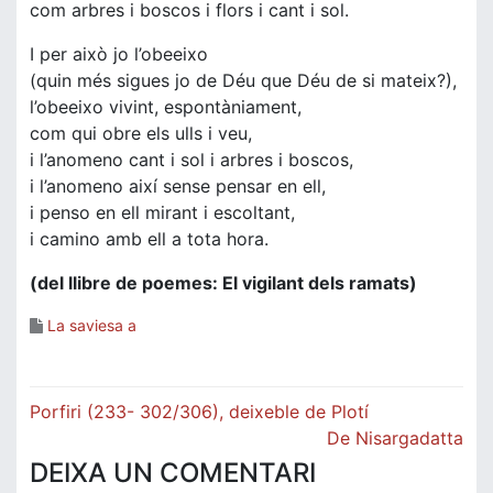
com arbres i boscos i flors i cant i sol.
I per això jo l’obeeixo
(quin més sigues jo de Déu que Déu de si mateix?),
l’obeeixo vivint, espontàniament,
com qui obre els ulls i veu,
i l’anomeno cant i sol i arbres i boscos,
i l’anomeno així sense pensar en ell,
i penso en ell mirant i escoltant,
i camino amb ell a tota hora.
(del llibre de poemes: El vigilant dels ramats)
La saviesa a
Navegació
Porfiri (233- 302/306), deixeble de Plotí
d'entrades
De Nisargadatta
DEIXA UN COMENTARI