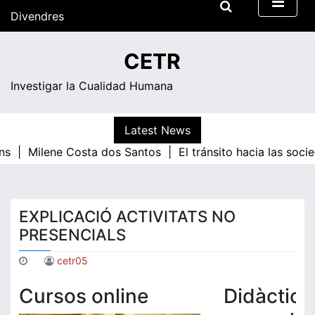
Skip
Divendres
to
content
04:30
CETR
Investigar la Cualidad Humana
Latest News
ns |
Milene Costa dos Santos |
El tránsito hacia las soci
EXPLICACIÓ ACTIVITATS NO
PRESENCIALS
cetr05
Cursos online
Didàctica