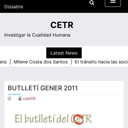
Skip
Dissabte
to
content
08:37
CETR
Investigar la Cualidad Humana
Latest News
ans |
Milene Costa dos Santos |
El tránsito hacia las soc
BUTLLETÍ GENER 2011
cetr05