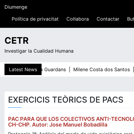
Skip
Diumenge
to
content
Política de privacitat
Col·labora
Contactar
But
14:00
CETR
Investigar la Cualidad Humana
Latest News
Teresa Guardans |
Milene Costa dos Santos |
EXERCICIS TEÒRICS DE PACS
PAC PARA QUE LOS COLECTIVOS ANTI-TECNOLÓ
CH-CHP. Autor: Jose Manuel Bobadilla