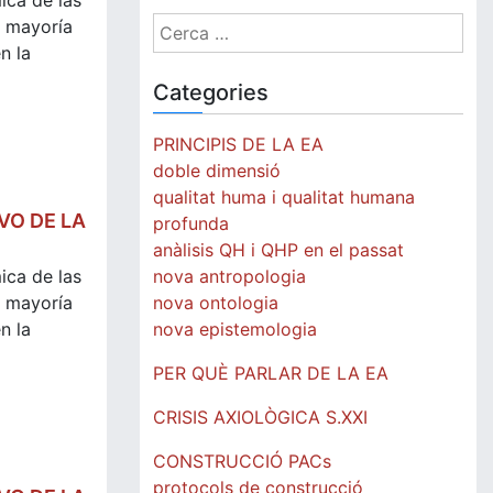
ica de las
Cerca:
 mayoría
n la
Categories
PRINCIPIS DE LA EA
doble dimensió
qualitat huma i qualitat humana
VO DE LA
profunda
anàlisis QH i QHP en el passat
nova antropologia
ica de las
nova ontologia
 mayoría
nova epistemologia
n la
PER QUÈ PARLAR DE LA EA
CRISIS AXIOLÒGICA S.XXI
CONSTRUCCIÓ PACs
protocols de construcció