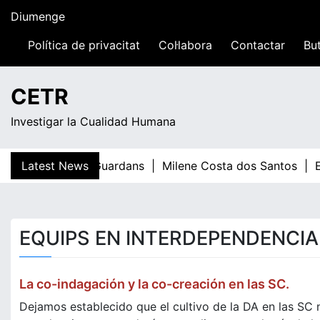
Skip
Diumenge
to
content
Política de privacitat
Col·labora
Contactar
But
11:39
CETR
Investigar la Cualidad Humana
Latest News
Teresa Guardans |
Milene Costa dos Santos |
El
EQUIPS EN INTERDEPENDENCIA
La co-indagación y la co-creación en las SC.
Dejamos establecido que el cultivo de la DA en las SC 