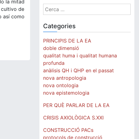
do la mitad
Cerca:
 cultivo de
go así como
Categories
PRINCIPIS DE LA EA
doble dimensió
qualitat huma i qualitat humana
profunda
anàlisis QH i QHP en el passat
nova antropologia
nova ontologia
nova epistemologia
PER QUÈ PARLAR DE LA EA
CRISIS AXIOLÒGICA S.XXI
CONSTRUCCIÓ PACs
protocols de construcció