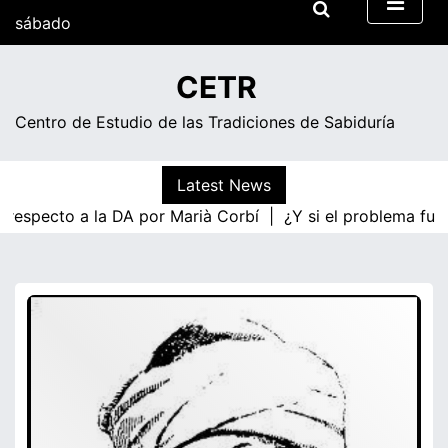
Skip
sábado
to
content
20:23
CETR
Centro de Estudio de las Tradiciones de Sabiduría
Latest News
a respecto a la DA por Marià Corbí |
¿Y si el problema fue