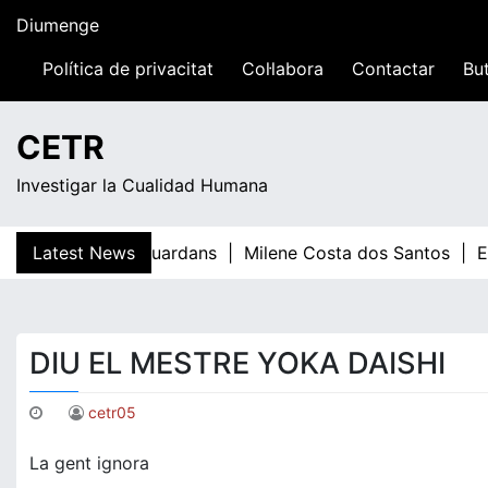
Skip
Diumenge
to
content
Política de privacitat
Col·labora
Contactar
But
13:29
CETR
Investigar la Cualidad Humana
Latest News
Teresa Guardans |
Milene Costa dos Santos |
El
DIU EL MESTRE YOKA DAISHI
cetr05
La gent ignora