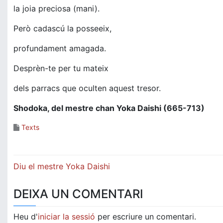
la joia preciosa (mani).
Però cadascú la posseeix,
profundament amagada.
Desprèn-te per tu mateix
dels parracs que oculten aquest tresor.
Shodoka, del mestre chan Yoka Daishi (665-713)
Texts
Navegació
Diu el mestre Yoka Daishi
d'entrades
DEIXA UN COMENTARI
Heu d'
iniciar la sessió
per escriure un comentari.