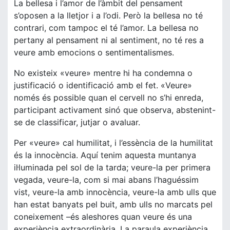
La bellesa i l’amor de l’àmbit del pensament
s’oposen a la lletjor i a l’odi. Però la bellesa no té
contrari, com tampoc el té l’amor. La bellesa no
pertany al pensament ni al sentiment, no té res a
veure amb emocions o sentimentalismes.
No existeix «veure» mentre hi ha condemna o
justificació o identificació amb el fet. «Veure»
només és possible quan el cervell no s’hi enreda,
participant activament sinó que observa, abstenint-
se de classificar, jutjar o avaluar.
Per «veure» cal humilitat, i l’essència de la humilitat
és la innocència. Aquí tenim aquesta muntanya
il·luminada pel sol de la tarda; veure-la per primera
vegada, veure-la, com si mai abans l’haguéssim
vist, veure-la amb innocència, veure-la amb ulls que
han estat banyats pel buit, amb ulls no marcats pel
coneixement –és aleshores quan veure és una
experiència extraordinària. La paraula experiència