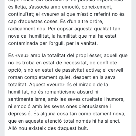
és lletja, s’associa amb emoció, coneixement,
continuïtat; el «veure» al que m’estic referint no és
cap d’aquestes coses. És d’un altre ordre,
radicalment nou. Per copsar aquesta qualitat tan
nova cal humilitat, la humilitat que mai ha estat
contaminada per l’orgull, per la vanitat.
Es «veu» amb la totalitat del propi ésser, aquell que
no es troba en estat de necessitat, de conflicte i
opció, sinó en estat de passivitat activa; el cervell
roman completament quiet, despert en la seva
totalitat. Aquest «veure» és el miracle de la
humilitat, no és romanticisme absurd ni
sentimentalisme, amb les seves crueltats i humors,
ni emoció amb les seves ones d’entusiasme i
depressió. És alguna cosa tan completament nova,
que en aquesta atenció total només hi ha silenci.
Allò nou existeix des d’aquest buit.