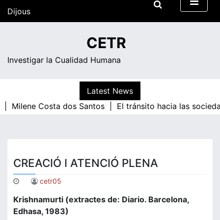
Skip
Dijous
to
content
11:59
CETR
Investigar la Cualidad Humana
Latest News
 |
Milene Costa dos Santos |
El tránsito hacia las socie
CREACIÓ I ATENCIÓ PLENA
cetr05
Krishnamurti (extractes de: Diario. Barcelona,
Edhasa, 1983)