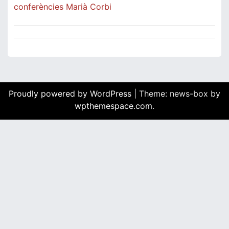
conferències Marià Corbi
Proudly powered by WordPress
|
Theme: news-box by
wpthemespace.com
.