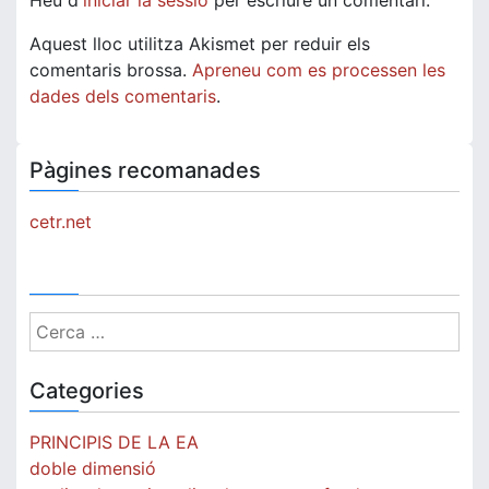
Heu d'
iniciar la sessió
per escriure un comentari.
Aquest lloc utilitza Akismet per reduir els
comentaris brossa.
Apreneu com es processen les
dades dels comentaris
.
Pàgines recomanades
cetr.net
Cerca:
Categories
PRINCIPIS DE LA EA
doble dimensió