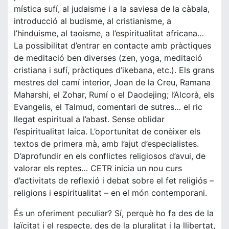
mística sufí, al judaisme i a la saviesa de la càbala,
introducció al budisme, al cristianisme, a
l’hinduisme, al taoisme, a l’espiritualitat africana…
La possibilitat d’entrar en contacte amb pràctiques
de meditació ben diverses (zen, yoga, meditació
cristiana i sufí, pràctiques d’ikebana, etc.). Els grans
mestres del camí interior, Joan de la Creu, Ramana
Maharshi, el Zohar, Rumí o el Daodejing; l’Alcorà, els
Evangelis, el Talmud, comentari de sutres… el ric
llegat espiritual a l’abast. Sense oblidar
l’espiritualitat laica. L’oportunitat de conèixer els
textos de primera mà, amb l’ajut d’especialistes.
D’aprofundir en els conflictes religiosos d’avui, de
valorar els reptes… CETR inicia un nou curs
d’activitats de reflexió i debat sobre el fet religiós –
religions i espiritualitat – en el món contemporani.
És un oferiment peculiar? Sí, perquè ho fa des de la
laïcitat i el respecte, des de la pluralitat i la llibertat,