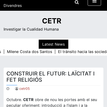
Skip
Divendres
to
content
03:29
CETR
Investigar la Cualidad Humana
Latest News
 |
Milene Costa dos Santos |
El tránsito hacia las socied
CONSTRUIR EL FUTUR: LAÏCITAT I
FET RELIGIÓS
cetr05
Octubre.
CETR
obre de nou les portes amb el seu
peculiar oferiment: introducció a l’islam i a la