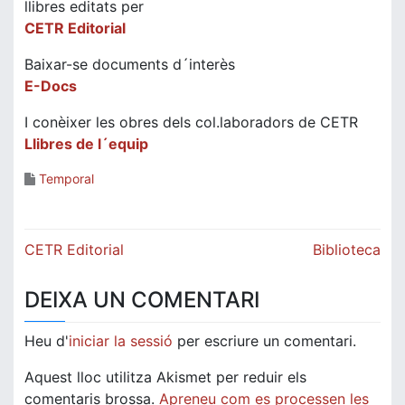
llibres editats per
CETR Editorial
Baixar-se documents d´interès
E-Docs
I conèixer les obres dels col.laboradors de CETR
Llibres de l´equip
Temporal
Navegació
CETR Editorial
Biblioteca
d'entrades
DEIXA UN COMENTARI
Heu d'
iniciar la sessió
per escriure un comentari.
Aquest lloc utilitza Akismet per reduir els
comentaris brossa.
Apreneu com es processen les