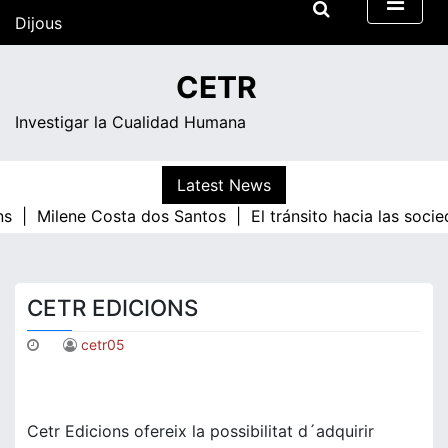
Skip
Dijous
to
content
19:12
CETR
Investigar la Cualidad Humana
Latest News
ns |
Milene Costa dos Santos |
El tránsito hacia las soci
CETR EDICIONS
cetr05
Cetr Edicions ofereix la possibilitat d´adquirir