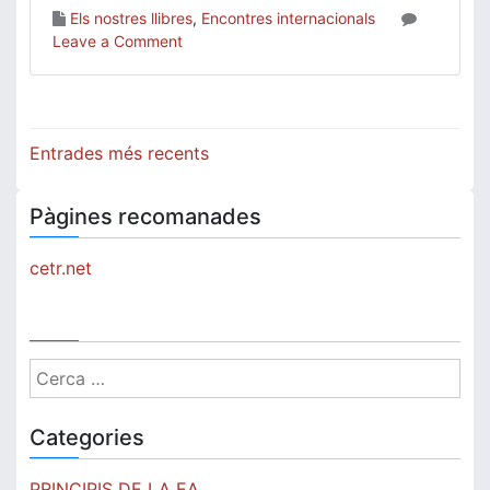
Els nostres llibres
,
Encontres internacionals
on
Leave a Comment
Consecuencias
del
final
de
Navegació
Entrades més recents
la
d'entrades
epistemología
mítica
Pàgines recomanades
cetr.net
Cerca:
Categories
PRINCIPIS DE LA EA