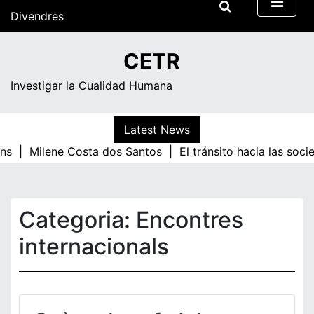
Skip
Divendres
to
content
08:05
CETR
Investigar la Cualidad Humana
Latest News
ns |
Milene Costa dos Santos |
El tránsito hacia las soci
Categoria:
Encontres
internacionals