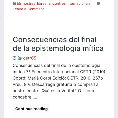
Els nostres llibres
,
Encontres internacionals
on
Leave a Comment
09.
Indagaciones
sobre
la
construcción
Consecuencias del final
de
de la epistemología mítica
una
epistemología
cetr05
axiológica.
Consecuencias del final de la epistemología
mítica 7º Encuentro Internacional CETR (2010)
Coord: Marià Corbí Edició: CETR, 2010, 267p
Preu: 8 € Descàrrega gratuïta o compra'l al
nostre centre. Què és la Veritat? O... com
concebre ....
Continue reading