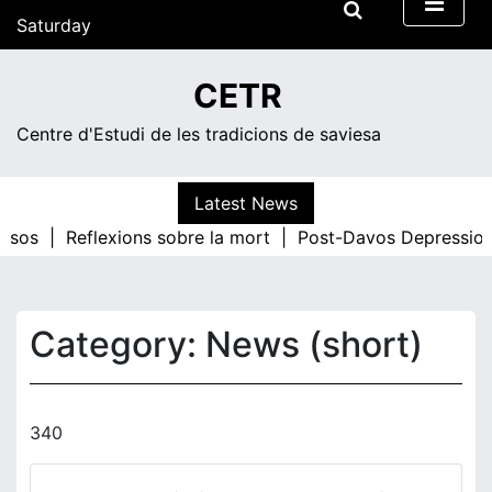
Skip
Saturday
to
content
21:26
CETR
Centre d'Estudi de les tradicions de saviesa
Latest News
ersos |
Reflexions sobre la mort |
Post-Davos Depressio
Category:
News (short)
340