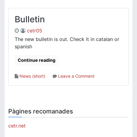
de
Rumi
Bulletin
cetr05
The new bulletin is out. Check it in catalan or
spanish
Continue reading
on
News (short)
Leave a Comment
Bulletin
Pàgines recomanades
cetr.net