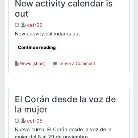
New activity calendar is
out
cetr05
New activity calendar is out
Continue reading
on
News (short)
Leave a Comment
New
activity
calendar
is
out
El Corán desde la voz de
la mujer
cetr05
Nuevo curso: El Corán desde la voz de la
mujer del 8 al 29 de noviembre