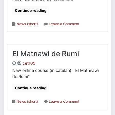
Continue reading
on
News (short)
Leave a Comment
El
Corán
desde
la
voz
El Matnawi de Rumi
de
la
cetr05
mujer
New online course (in catalan): "El Mathnawi
de Rumi"
Continue reading
on
News (short)
Leave a Comment
El
Matnawi