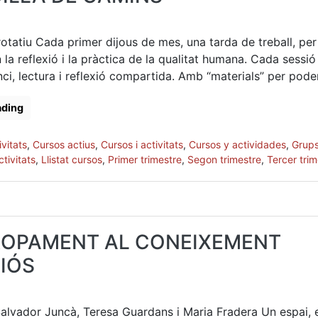
rotatiu Cada primer dijous de mes, una tarda de treball, per
 la reflexió i la pràctica de la qualitat humana. Cada sessió
ci, lectura i reflexió compartida. Amb “materials” per poder 
ading
vitats
,
Cursos actius
,
Cursos i activitats
,
Cursos y actividades
,
Grup
tivitats
,
Llistat cursos
,
Primer trimestre
,
Segon trimestre
,
Tercer trim
PROPAMENT AL CONEIXEMENT
IÓS
Salvador Juncà, Teresa Guardans i Maria Fradera Un espai,