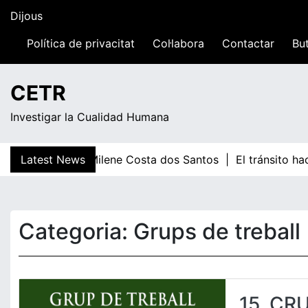
Skip
Dijous
to
content
Política de privacitat
Col·labora
Contactar
But
23:30
CETR
Investigar la Cualidad Humana
Latest News
Milene Costa dos Santos |
El tránsito hac
Categoria:
Grups de treball
15. CR