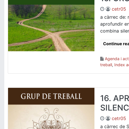
cetr05
a càrrec de: 
aprofundir en
combina silen
Continue re
Agenda i acti
treball
,
Index ac
16. A
SILENC
cetr05
a càrrec de 