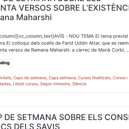
NTA VERSOS SOBRE L’EXISTÈNC
ana Maharshi
column][vc_column_text]AVÍS - NOU TEMA El tema previst
a El col·loqui dels ocells de Farid Uddin Attar, que es ree
nta versos de Ramana Maharshi. a càrrec de Marià Corbí, ...
ading
vitats
,
Caps de setmana
,
Caps setmana
,
Cursos finalitzats
,
Cursos i 
idades
,
Llistat cursos
,
Segon trimestre
,
Silencis
P DE SETMANA SOBRE ELS CONS
CS DELS SAVIS