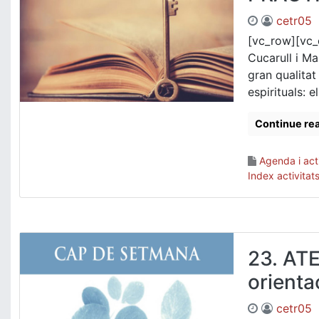
cetr05
[vc_row][vc_
Cucarull i Ma
gran qualita
espirituals: e
Continue re
Agenda i acti
Index activitat
23. ATE
orienta
cetr05