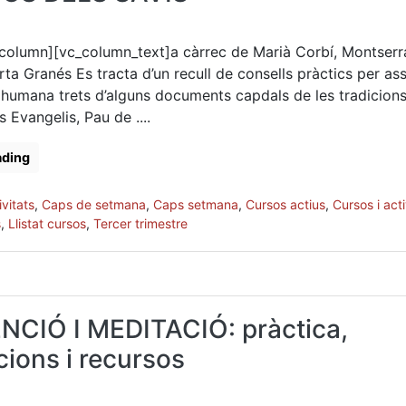
column][vc_column_text]a càrrec de Marià Corbí, Montserr
rta Granés Es tracta d’un recull de consells pràctics per asso
t humana trets d’alguns documents capdals de les tradicion
ls Evangelis, Pau de ....
ading
vitats
,
Caps de setmana
,
Caps setmana
,
Cursos actius
,
Cursos i acti
s
,
Llistat cursos
,
Tercer trimestre
NCIÓ I MEDITACIÓ: pràctica,
cions i recursos