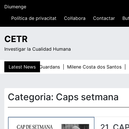
Skip
Diumenge
to
content
Política de privacitat
Col·labora
Contactar
But
13:05
CETR
Investigar la Cualidad Humana
Latest News
Teresa Guardans |
Milene Costa dos Santos |
El
Categoria:
Caps setmana
21. CA