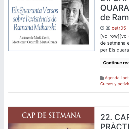
QUARA
de Ram
cetr05
[vc_row][vc_
de setmana er
per Els quara
Continue re
Agenda i acti
Cursos y activ
22. CA
PRÀCTI