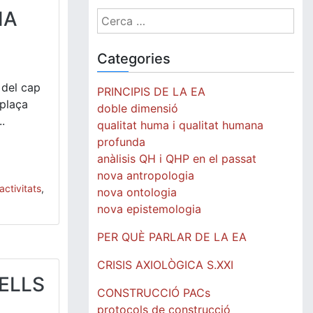
IA
Cerca:
Categories
 del cap
PRINCIPIS DE LA EA
mplaça
doble dimensió
.
qualitat huma i qualitat humana
profunda
anàlisis QH i QHP en el passat
nova antropologia
activitats
,
nova ontologia
nova epistemologia
PER QUÈ PARLAR DE LA EA
CRISIS AXIOLÒGICA S.XXI
ELLS
CONSTRUCCIÓ PACs
protocols de construcció