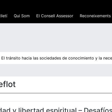
lletí
Qui Som
El Consell Assessor
Reconeixements
El tránsito hacia las sociedades de conocimiento y la nece
flot
dad y libertad espiritual – Desafío