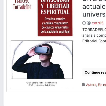
actuale
univers
cetr05
TORRADEFLOT,
análisis comp
Editorial Fon
Continue re
Autors
,
Els n