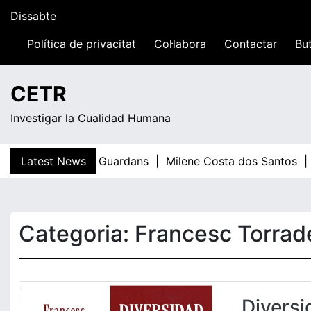
Skip
Dissabte
to
content
Política de privacitat
Col·labora
Contactar
But
00:14
CETR
Investigar la Cualidad Humana
Latest News
Teresa Guardans |
Milene Costa dos Santos |
Categoria:
Francesc Torrade
Diversi