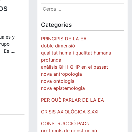
os
Cerca:
Categories
uales y
PRINCIPIS DE LA EA
Grupo
doble dimensió
 Es ....
qualitat huma i qualitat humana
profunda
anàlisis QH i QHP en el passat
nova antropologia
nova ontologia
nova epistemologia
PER QUÈ PARLAR DE LA EA
CRISIS AXIOLÒGICA S.XXI
CONSTRUCCIÓ PACs
protocols de construcció