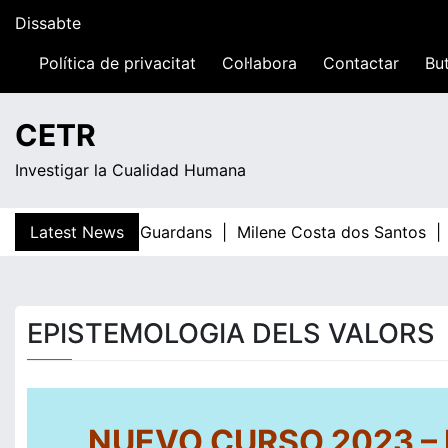
Skip
Dissabte
to
content
Política de privacitat
Col·labora
Contactar
But
06:02
CETR
Investigar la Cualidad Humana
Latest News
Teresa Guardans |
Milene Costa dos Santos |
El
EPISTEMOLOGIA DELS VALORS
NUEVO CURSO 2023 –