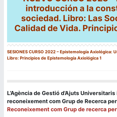
introducci
ó
n a la cons
sociedad. Libro: Las S
Calidad de Vida. Princip
SESIONES CURSO
2022 –
Epistemolog
í
a Axiol
ó
gica: U
Libro: Principios de Epistemología Axiológica 1
L’Agència de Gestió d’Ajuts Universitari
reconeixement com Grup de Recerca per 
Reconeixement com Grup de recerca per l