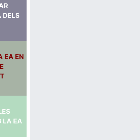
AR
 DELS
A EA EN
E
T
LES
 LA EA