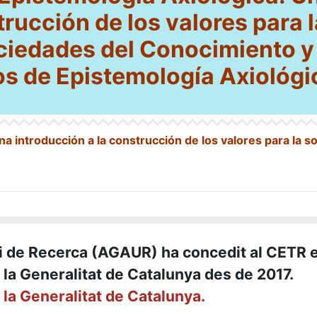
trucci
ó
n de los valores para l
ociedades del Conocimiento y 
ios de Epistemología Axiológi
na introducci
ó
n a la construcci
ó
n de los valores para la s
s i de Recerca (AGAUR) ha concedit al CETR e
la Generalitat de Catalunya des de
2017.
a Generalitat de Catalunya.