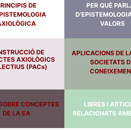
RINCIPIS DE
PER QUÈ PARL
SPISTEMOLOGIA
D’EPISTEMOLOGIA
AXIOLÒGICA
VALORS
NSTRUCCIÓ DE
APLICACIONS DE L
CTES AXIOLÒGICS
SOCIETATS D
LECTIUS (PACs)
CONEIXEMEN
 SOBRE CONCEPTES
LIBRES I ARTIC
DE LA EA
RELACIONATS AMB