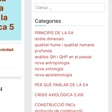
a
Cerca:
la
Categories
ca 5
PRINCIPIS DE LA EA
doble dimensió
qualitat huma i qualitat humana
ociedad.
profunda
anàlisis QH i QHP en el passat
nova antropologia
nova ontologia
nova epistemologia
PER QUÈ PARLAR DE LA EA
l
CRISIS AXIOLÒGICA S.XXI
CONSTRUCCIÓ PACs
protocols de construcció