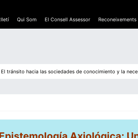
lletí
Qui Som
El Consell Assessor
Reconeixements
 tránsito hacia las sociedades de conocimiento y la neces
Epistemolog
í
a Axiol
ó
gica: U