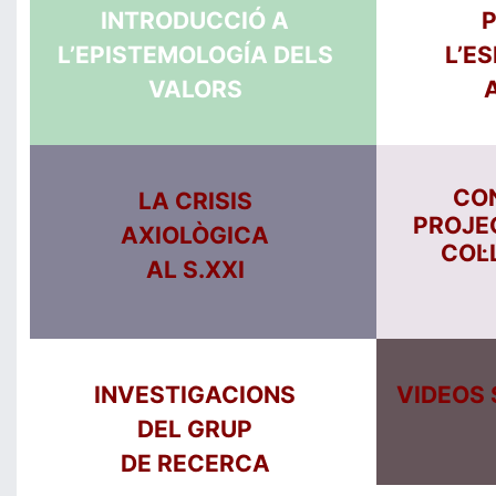
INTRODUCCIÓ A
P
L’EPISTEMOLOGÍA DELS
L’E
VALORS
CO
LA CRISIS
PROJE
AXIOLÒGICA
COL·
AL S.XXI
INVESTIGACIONS
VIDEOS
DEL GRUP
DE RECERCA