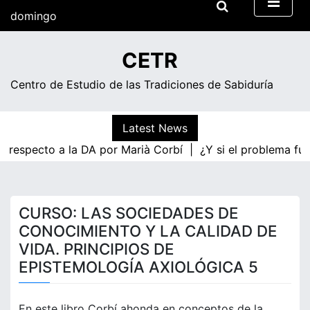
Skip
domingo
to
content
10:15
CETR
Centro de Estudio de las Tradiciones de Sabiduría
Latest News
a respecto a la DA por Marià Corbí |
¿Y si el problema fue
CURSO: LAS SOCIEDADES DE
CONOCIMIENTO Y LA CALIDAD DE
VIDA. PRINCIPIOS DE
EPISTEMOLOGÍA AXIOLÓGICA 5
En este libro Corbí ahonda en conceptos de la