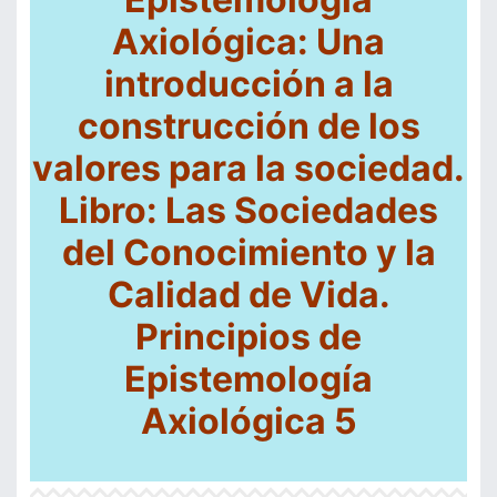
Axiol
ó
gica: U
na
introducci
ó
n a la
construcci
ó
n de los
valores para la sociedad.
Libro: Las Sociedades
del Conocimiento y la
Calidad de Vida.
Principios de
Epistemología
Axiológica 5