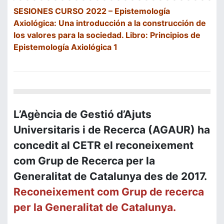
SESIONES CURSO
2022 –
Epistemolog
í
a
Axiol
ó
gica: U
na introducci
ó
n a la construcci
ó
n de
los valores para la sociedad. Libro: Principios de
Epistemología Axiológica 1
L’Agència de Gestió d’Ajuts
Universitaris i de Recerca (AGAUR) ha
concedit al CETR el reconeixement
com Grup de Recerca per la
Generalitat de Catalunya des de
2017.
Reconeixement com Grup de recerca
per la Generalitat de Catalunya.