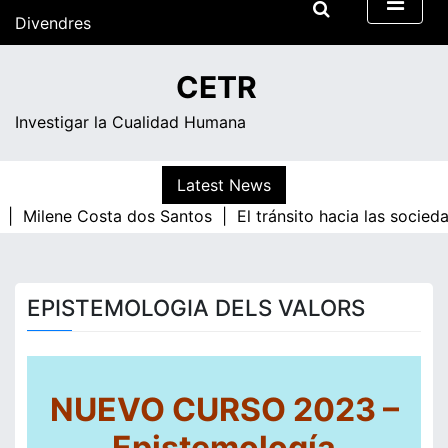
Skip
Divendres
to
content
10:16
CETR
Investigar la Cualidad Humana
Latest News
 |
Milene Costa dos Santos |
El tránsito hacia las socied
EPISTEMOLOGIA DELS VALORS
NUEVO CURSO 2023 –
Epistemolog
í
a