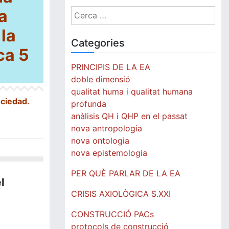
a
Cerca:
la
Categories
ca 5
PRINCIPIS DE LA EA
doble dimensió
qualitat huma i qualitat humana
ociedad.
profunda
anàlisis QH i QHP en el passat
nova antropologia
nova ontologia
nova epistemologia
PER QUÈ PARLAR DE LA EA
l
CRISIS AXIOLÒGICA S.XXI
CONSTRUCCIÓ PACs
protocols de construcció