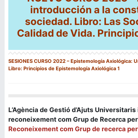
introducci
ó
n a la cons
sociedad. Libro: Las S
Calidad de Vida. Princip
SESIONES CURSO
2022 –
Epistemolog
í
a Axiol
ó
gica: U
Libro: Principios de Epistemología Axiológica 1
L’Agència de Gestió d’Ajuts Universitari
reconeixement com Grup de Recerca per 
Reconeixement com Grup de recerca per l