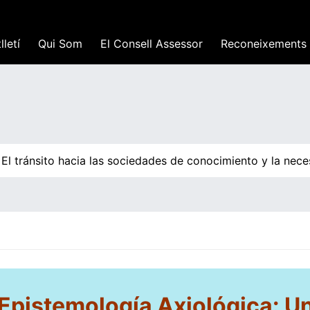
lletí
Qui Som
El Consell Assessor
Reconeixements
 tránsito hacia las sociedades de conocimiento y la neces
Epistemolog
í
a Axiol
ó
gica: U