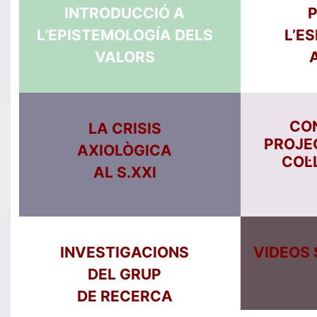
INTRODUCCIÓ A
P
L’EPISTEMOLOGÍA DELS
L’E
VALORS
CO
LA CRISIS
PROJE
AXIOLÒGICA
COL·
AL S.XXI
INVESTIGACIONS
VIDEOS
DEL GRUP
DE RECERCA