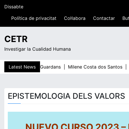
Skip
Dissabte
to
content
Política de privacitat
Col·labora
Contactar
But
13:59
CETR
Investigar la Cualidad Humana
Latest News
Teresa Guardans |
Milene Costa dos Santos |
El
EPISTEMOLOGIA DELS VALORS
NUEVO CURSO 2023 –