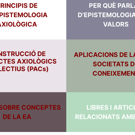
RINCIPIS DE
PER QUÈ PARL
SPISTEMOLOGIA
D’EPISTEMOLOGIA
AXIOLÒGICA
VALORS
NSTRUCCIÓ DE
APLICACIONS DE L
CTES AXIOLÒGICS
SOCIETATS D
LECTIUS (PACs)
CONEIXEMEN
 SOBRE CONCEPTES
LIBRES I ARTIC
DE LA EA
RELACIONATS AMB