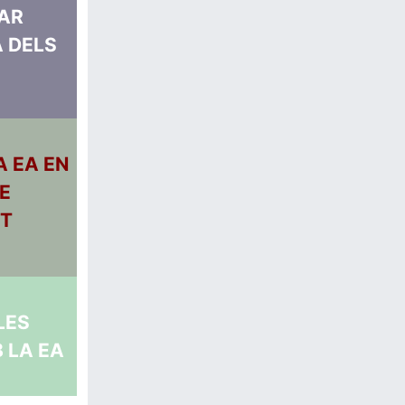
AR
 DELS
A EA EN
E
T
LES
 LA EA