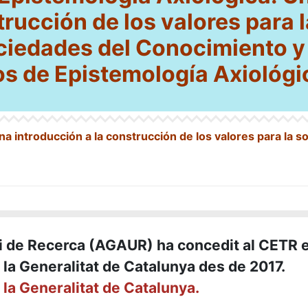
trucci
ó
n de los valores para l
ociedades del Conocimiento y 
ios de Epistemología Axiológi
na introducci
ó
n a la construcci
ó
n de los valores para la s
s i de Recerca (AGAUR) ha concedit al CETR e
la Generalitat de Catalunya des de
2017.
a Generalitat de Catalunya.