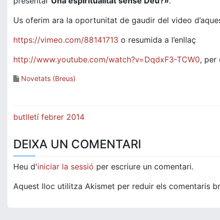
presentar
Una espiritualitat sense Déu?»
.
Us oferim ara la oportunitat de gaudir del video d’aques
https://vimeo.com/88141713
o resumida a l’enllaç
http://www.youtube.com/watch?v=DqdxF3-TCW0
, per
Novetats (Breus)
Navegació
butlletí febrer 2014
d'entrades
DEIXA UN COMENTARI
Heu d'
iniciar la sessió
per escriure un comentari.
Aquest lloc utilitza Akismet per reduir els comentaris b