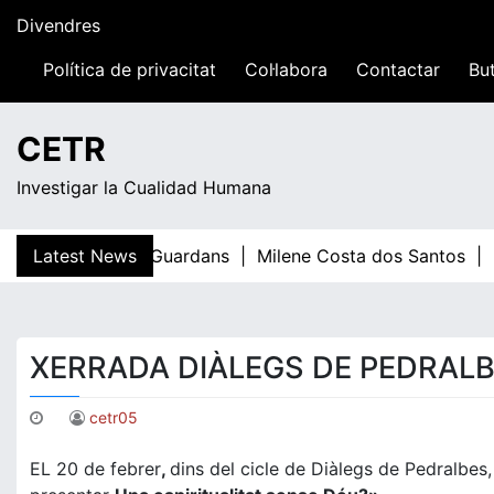
Skip
Divendres
to
content
Política de privacitat
Col·labora
Contactar
But
15:02
CETR
Investigar la Cualidad Humana
Latest News
Teresa Guardans |
Milene Costa dos Santos |
E
XERRADA DIÀLEGS DE PEDRAL
cetr05
EL 20 de febrer
,
dins del cicle de Diàlegs de Pedralbe