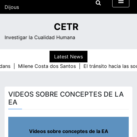
Skip
Dijous
to
content
05:58
CETR
Investigar la Cualidad Humana
Latest News
dans |
Milene Costa dos Santos |
El tránsito hacia las s
VIDEOS SOBRE CONCEPTES DE LA
EA
Vídeos sobre conceptes de la EA