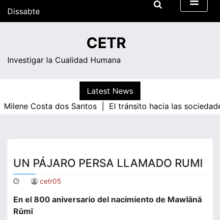
Skip
Dissabte
to
content
01:43
CETR
Investigar la Cualidad Humana
Latest News
ilene Costa dos Santos |
El tránsito hacia las sociedades
UN PÁJARO PERSA LLAMADO RUMI
cetr05
En el 800 aniversario del nacimiento de Mawlānā
Rūmī