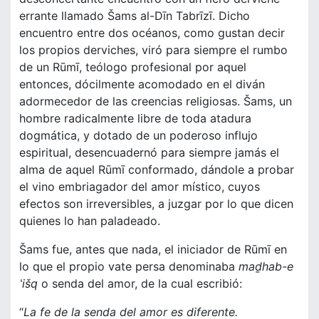
errante llamado Šams al-Dīn Tabrīzī. Dicho
encuentro entre dos océanos, como gustan decir
los propios derviches, viró para siempre el rumbo
de un Rūmī, teólogo profesional por aquel
entonces, dócilmente acomodado en el diván
adormecedor de las creencias religiosas. Šams, un
hombre radicalmente libre de toda atadura
dogmática, y dotado de un poderoso influjo
espiritual, desencuadernó para siempre jamás el
alma de aquel Rūmī conformado, dándole a probar
el vino embriagador del amor místico, cuyos
efectos son irreversibles, a juzgar por lo que dicen
quienes lo han paladeado.
Šams fue, antes que nada, el iniciador de Rūmī en
lo que el propio vate persa denominaba
maḏhab-e
‛išq
o senda del amor, de la cual escribió:
“
La fe de la senda del amor es diferente.