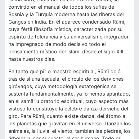
convirtió en el manual de todos los sufíes de
Bosnia y la Turquía moderna hasta las riberas del
Ganges en India. En él aparece condensado Rūmī,
cuya fértil filosofía mística, caracterizada por su
espíritu de tolerancia y su universalismo integrador,
ha impregnado de modo decisivo todo el
pensamiento místico del Islam, desde el siglo XIII
hasta nuestros días.
En tanto que pīr o maestro espiritual, Rūmī dejó
tras de sí una escuela, el círculo de los derviches
giróvagos, cuya metodología extatogénica se
sustenta fundamentalmente, ya lo hemos apuntado,
en el samā‛ u oratorio espiritual, cuyo aspecto más
vistoso lo constituye la célebre danza derviche del
giro. Para Rūmī, cuanto existe danza, del átomo a
los planetas que gravitan en el universo. Danzan los
animales, la lluvia, el viento, también las piedras, los
árboles y, por supuesto, el ser humano. Todo es