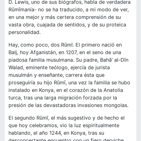
D. Lewis, uno de sus biógrafos, habla de verdadera
Rūmīmanía- no se ha traducido, a mi modo de ver,
en una mejor y más certera comprensión de su
vasta obra, cuajada de sentidos, y de su proteica
personalidad.
Hay, como poco, dos Rūmī. El primero nació en
Balj, hoy Afganistán, en 1207, en el seno de una
piadosa familia musulmana. Su padre, Bahā’ al-Dīn
Walad, eminente teólogo, ejercía de jurista
musulmán y enseñante, carrera ésta que
proseguiría su hijo Rūmī, una vez la familia se hubo
instalado en Konya, en el corazón de la Anatolia
turca, tras una larga migración forzada por la
presión de las devastadoras invasiones mongolas.
El segundo Rūmī, el más sugestivo y de hecho el
que hoy celebramos, vio la luz espiritualmente
hablando, el año 1244, en Konya, tras su
desconcertante encuentro con un fiero derviche