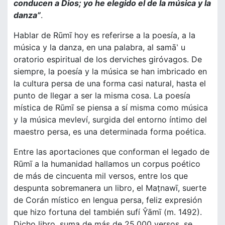
conducen a Dios; yo he elegido el de la música y la
danza”
.
Hablar de Rūmī hoy es referirse a la poesía, a la
música y la danza, en una palabra, al samā‛ u
oratorio espiritual de los derviches giróvagos. De
siempre, la poesía y la música se han imbricado en
la cultura persa de una forma casi natural, hasta el
punto de llegar a ser la misma cosa. La poesía
mística de Rūmī se piensa a sí misma como música
y la música mevleví, surgida del entorno íntimo del
maestro persa, es una determinada forma poética.
Entre las aportaciones que conforman el legado de
Rūmī a la humanidad hallamos un corpus poético
de más de cincuenta mil versos, entre los que
despunta sobremanera un libro, el Maṭnawī, suerte
de Corán místico en lengua persa, feliz expresión
que hizo fortuna del también sufí Ŷāmī (m. 1492).
Dicho libro, suma de más de 25.000 versos, se