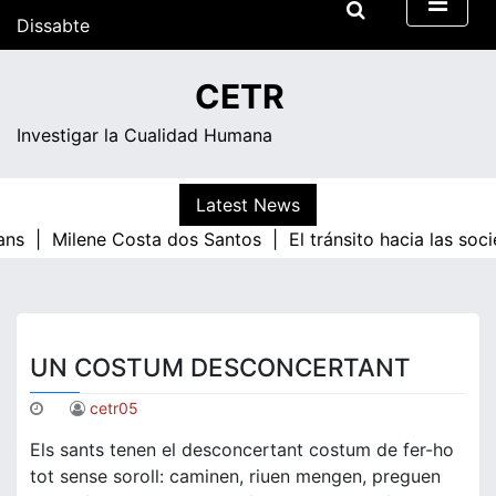
Skip
Dissabte
to
content
10:22
CETR
Investigar la Cualidad Humana
Latest News
ans |
Milene Costa dos Santos |
El tránsito hacia las soc
UN COSTUM DESCONCERTANT
cetr05
Els sants tenen el desconcertant costum de fer-ho
tot sense soroll: caminen, riuen mengen, preguen