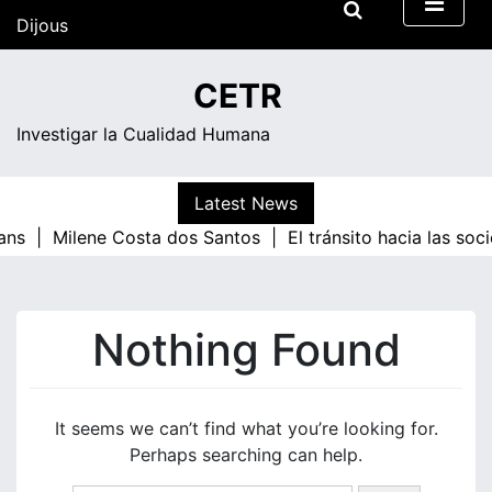
Skip
Dijous
to
content
19:41
CETR
Investigar la Cualidad Humana
Latest News
ans |
Milene Costa dos Santos |
El tránsito hacia las so
Nothing Found
It seems we can’t find what you’re looking for.
Perhaps searching can help.