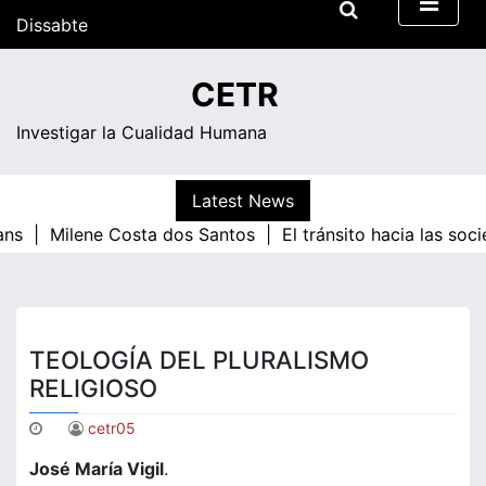
Skip
Dissabte
to
content
10:16
CETR
Investigar la Cualidad Humana
Latest News
ans |
Milene Costa dos Santos |
El tránsito hacia las soc
TEOLOGÍA DEL PLURALISMO
RELIGIOSO
cetr05
José María Vigil
.