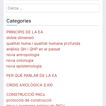
Cerca:
Categories
PRINCIPIS DE LA EA
doble dimensió
qualitat huma i qualitat humana profunda
anàlisis QH i QHP en el passat
nova antropologia
nova ontologia
nova epistemologia
PER QUÈ PARLAR DE LA EA
CRISIS AXIOLÒGICA S.XXI
CONSTRUCCIÓ PACs
protocols de construcció
tipus i exemples teòrics de PACs