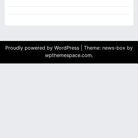
Proudly powered by WordPress
|
Theme: news-box by
wpthemespace.com
.