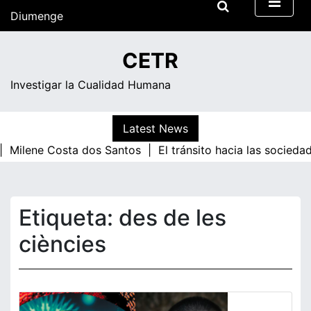
Skip
Diumenge
to
content
06:54
CETR
Investigar la Cualidad Humana
Latest News
 |
Milene Costa dos Santos |
El tránsito hacia las socied
Etiqueta:
des de les
ciències