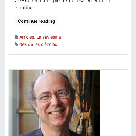
71-86). Un llibre ple de bellesa en el que el
científic ....
Continue reading
Articles
,
La saviesa a
des de les ciències