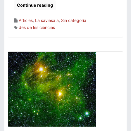
Continue reading
Articles
,
La saviesa a
,
Sin categoría
des de les ciències