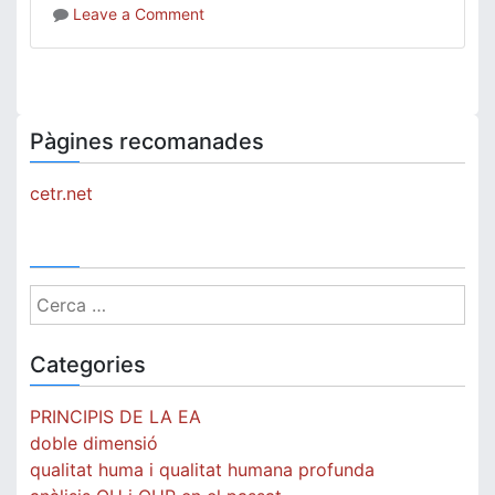
on
Leave a Comment
Fora
de
nosaltres
no
hi
Pàgines recomanades
ha
llum
cetr.net
Cerca:
Categories
PRINCIPIS DE LA EA
doble dimensió
qualitat huma i qualitat humana profunda