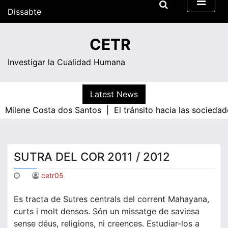
Skip
Dissabte
to
content
18:49
CETR
Investigar la Cualidad Humana
Latest News
|
Milene Costa dos Santos |
El tránsito hacia las socieda
SUTRA DEL COR 2011 / 2012
cetr05
Es tracta de Sutres centrals del corrent Mahayana,
curts i molt densos. Són un missatge de saviesa
sense déus, religions, ni creences. Estudiar-los a