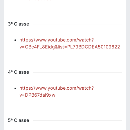
3ª Classe
https://www.youtube.com/watch?
v=CBc4FL8Eidg&list=PL79BDCDEA50109622
4ª Classe
https://www.youtube.com/watch?
v=DPB67daI9xw
5ª Classe