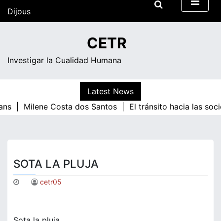
Skip
Dijous
to
content
06:59
CETR
Investigar la Cualidad Humana
Latest News
ans |
Milene Costa dos Santos |
El tránsito hacia las so
SOTA LA PLUJA
cetr05
Sota la pluja,