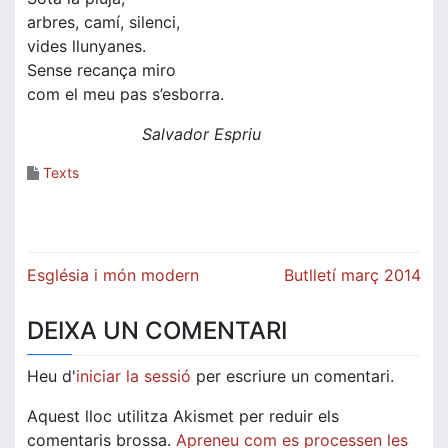
arbres, camí, silenci,
vides llunyanes.
Sense recança miro
com el meu pas s’esborra.
Salvador Espriu
Texts
Navegació
Església i món modern
Butlletí març 2014
d'entrades
DEIXA UN COMENTARI
Heu d'
iniciar la sessió
per escriure un comentari.
Aquest lloc utilitza Akismet per reduir els
comentaris brossa.
Apreneu com es processen les