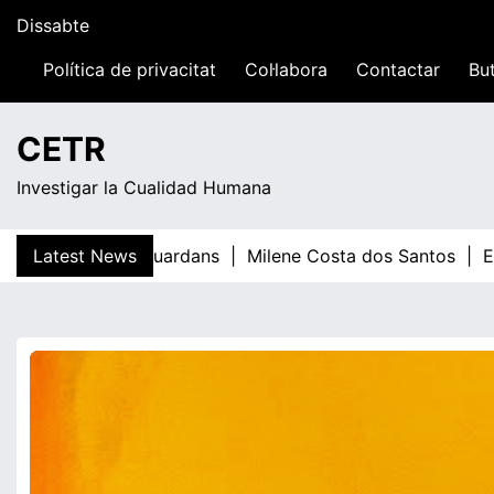
Skip
Dissabte
to
content
Política de privacitat
Col·labora
Contactar
But
20:53
CETR
Investigar la Cualidad Humana
Latest News
Teresa Guardans |
Milene Costa dos Santos |
El t