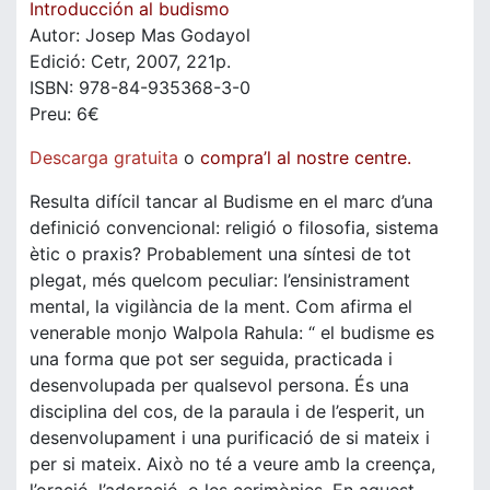
Introducción al budismo
Autor: Josep Mas Godayol
Edició: Cetr, 2007, 221p.
ISBN: 978-84-935368-3-0
Preu: 6€
Descarga gratuita
o
compra’l al nostre centre.
Resulta difícil tancar al Budisme en el marc d’una
definició convencional: religió o filosofia, sistema
ètic o praxis? Probablement una síntesi de tot
plegat, més quelcom peculiar: l’ensinistrament
mental, la vigilància de la ment. Com afirma el
venerable monjo Walpola Rahula: “ el budisme es
una forma que pot ser seguida, practicada i
desenvolupada per qualsevol persona. És una
disciplina del cos, de la paraula i de l’esperit, un
desenvolupament i una purificació de si mateix i
per si mateix. Això no té a veure amb la creença,