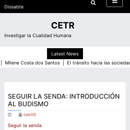
Skip
Dissabte
to
content
18:49
CETR
Investigar la Cualidad Humana
Latest News
|
Milene Costa dos Santos |
El tránsito hacia las socieda
SEGUIR LA SENDA: INTRODUCCIÓN
AL BUDISMO
cetr05
Seguir la senda.