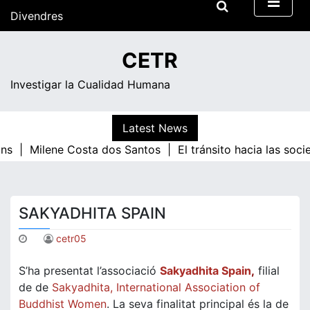
Skip
Divendres
to
content
22:51
CETR
Investigar la Cualidad Humana
Latest News
ns |
Milene Costa dos Santos |
El tránsito hacia las soc
SAKYADHITA SPAIN
cetr05
S’ha presentat l’associació
Sakyadhita Spain
,
filial
de de
Sakyadhita, International Association of
Buddhist Women
. La seva finalitat principal és la de