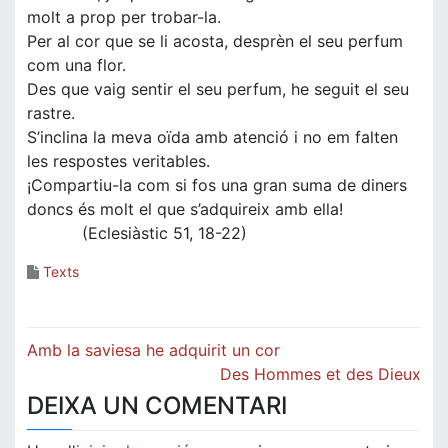
molt a prop per trobar-la.
Per al cor que se li acosta, desprèn el seu perfum
com una flor.
Des que vaig sentir el seu perfum, he seguit el seu
rastre.
S’inclina la meva oïda amb atenció i no em falten
les respostes veritables.
¡Compartiu-la com si fos una gran suma de diners
doncs és molt el que s’adquireix amb ella!
(Eclesiàstic 51, 18-22)
Texts
Navegació
Amb la saviesa he adquirit un cor
d'entrades
Des Hommes et des Dieux
DEIXA UN COMENTARI