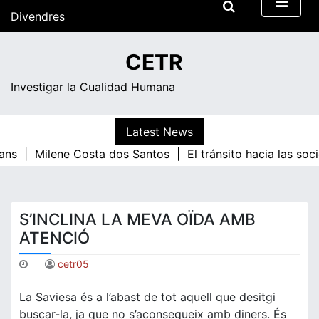
Skip
Divendres
to
content
12:42
CETR
Investigar la Cualidad Humana
Latest News
ans |
Milene Costa dos Santos |
El tránsito hacia las so
S’INCLINA LA MEVA OÏDA AMB
ATENCIÓ
cetr05
La Saviesa és a l’abast de tot aquell que desitgi
buscar-la, ja que no s’aconsegueix amb diners. És