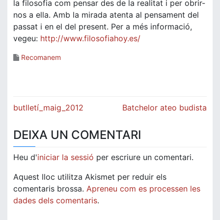
la filosofia com pensar des de la realitat i per obrir-
nos a ella. Amb la mirada atenta al pensament del
passat i en el del present. Per a més informació,
vegeu:
http://www.filosofiahoy.es/
Recomanem
Navegació
butlletí_maig_2012
Batchelor ateo budista
d'entrades
DEIXA UN COMENTARI
Heu d'
iniciar la sessió
per escriure un comentari.
Aquest lloc utilitza Akismet per reduir els
comentaris brossa.
Apreneu com es processen les
dades dels comentaris
.