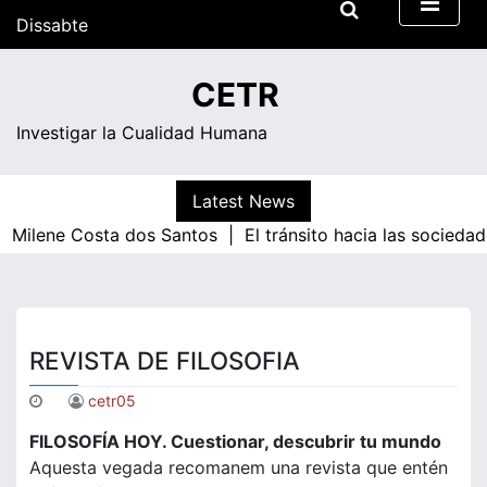
Skip
Dissabte
to
content
09:52
CETR
Investigar la Cualidad Humana
Latest News
|
Milene Costa dos Santos |
El tránsito hacia las socieda
REVISTA DE FILOSOFIA
cetr05
FILOSOFÍA HOY. Cuestionar, descubrir tu mundo
Aquesta vegada recomanem una revista que entén