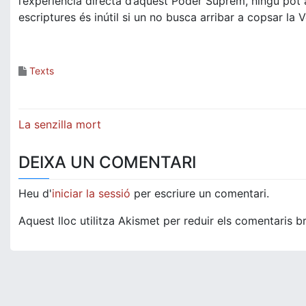
l’experiència directa d’aquest Poder Suprem, ningú pot a
escriptures és inútil si un no busca arribar a copsar la
Texts
Navegació
La senzilla mort
d'entrades
DEIXA UN COMENTARI
Heu d'
iniciar la sessió
per escriure un comentari.
Aquest lloc utilitza Akismet per reduir els comentaris b