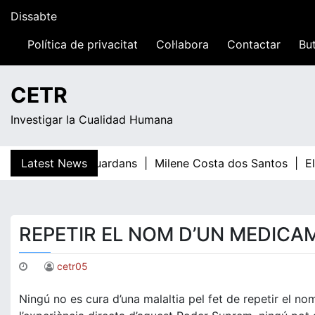
Skip
Dissabte
to
content
Política de privacitat
Col·labora
Contactar
But
12:47
CETR
Investigar la Cualidad Humana
Latest News
Teresa Guardans |
Milene Costa dos Santos |
El 
REPETIR EL NOM D’UN MEDICA
cetr05
Ningú no es cura d’una malaltia pel fet de repetir el n