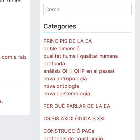
udi de les
Cerca:
Categories
PRINCIPIS DE LA EA
doble dimensió
qualitat huma i qualitat humana
s com a fals
profunda
anàlisis QH i QHP en el passat
nova antropologia
nova ontologia
nova epistemologia
s
.
PER QUÈ PARLAR DE LA EA
CRISIS AXIOLÒGICA S.XXI
CONSTRUCCIÓ PACs
protocols de construcció