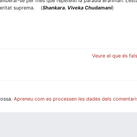
lliberar-se per més que repeteixi la paraula Brahman. L’est
 Veritat suprema. (
Shankara. Viveka Chudamani
)
Veure el que és fal
rossa.
Apreneu com es processen les dades dels comentari