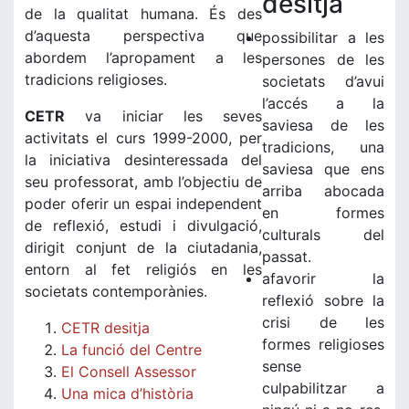
desitja
de la qualitat humana. És des
d’aquesta perspectiva que
possibilitar a les
abordem l’apropament a les
persones de les
tradicions religioses.
societats d’avui
l’accés a la
CETR
va iniciar les seves
saviesa de les
activitats el curs 1999-2000, per
tradicions, una
la iniciativa desinteressada del
saviesa que ens
seu professorat, amb l’objectiu de
arriba abocada
poder oferir un espai independent
en formes
de reflexió, estudi i divulgació,
culturals del
dirigit conjunt de la ciutadania,
passat.
entorn al fet religiós en les
afavorir la
societats contemporànies.
reflexió sobre la
crisi de les
CETR desitja
formes religioses
La funció del Centre
sense
El Consell Assessor
culpabilitzar a
Una mica d’història