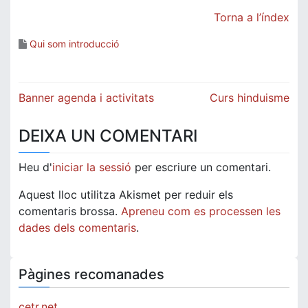
Torna a l’índex
Qui som introducció
Navegació
Banner agenda i activitats
Curs hinduisme
d'entrades
DEIXA UN COMENTARI
Heu d'
iniciar la sessió
per escriure un comentari.
Aquest lloc utilitza Akismet per reduir els
comentaris brossa.
Apreneu com es processen les
dades dels comentaris
.
Pàgines recomanades
cetr.net