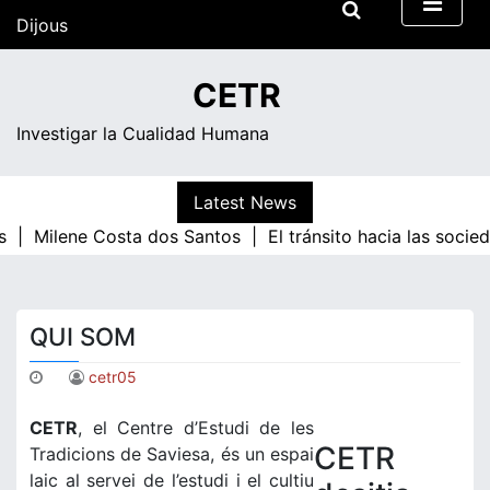
Skip
Dijous
to
content
21:37
CETR
Investigar la Cualidad Humana
Latest News
s |
Milene Costa dos Santos |
El tránsito hacia las socie
QUI SOM
cetr05
CETR
, el Centre d’Estudi de les
CETR
Tradicions de Saviesa, és un espai
laic al servei de l’estudi i el cultiu