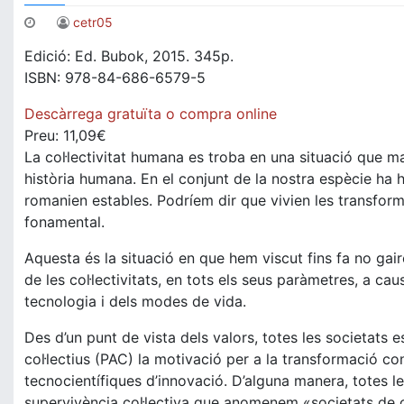
cetr05
Edició: Ed. Bubok, 2015. 345p.
ISBN: 978-84-686-6579-5
Descàrrega gratuïta o compra online
Preu: 11,09€
La col·lectivitat humana es troba en una situació que ma
història humana. En el conjunt de la nostra espècie ha h
romanien estables. Podríem dir que vivien les transform
fonamental.
Aquesta és la situació en que hem viscut fins fa no ga
de les col·lectivitats, en tots els seus paràmetres, a cau
tecnologia i dels modes de vida.
Des d’un punt de vista dels valors, totes les societats 
col·lectius (PAC) la motivació per a la transformació con
tecnocientífiques d’innovació. D’alguna manera, totes 
supervivència col·lectiva que anomenem «societats de