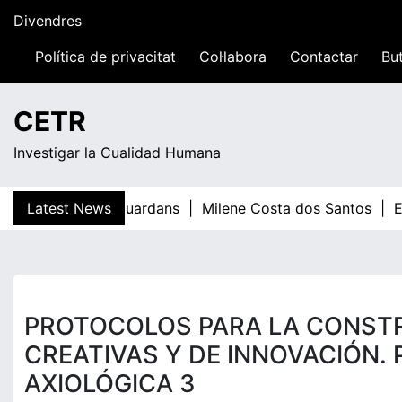
Skip
Divendres
to
content
Política de privacitat
Col·labora
Contactar
But
21:00
CETR
Investigar la Cualidad Humana
Latest News
Teresa Guardans |
Milene Costa dos Santos |
El
PROTOCOLOS PARA LA CONST
CREATIVAS Y DE INNOVACIÓN. 
AXIOLÓGICA 3