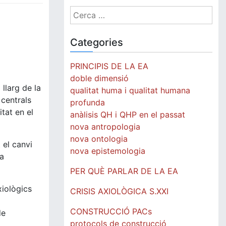
Cerca:
Categories
PRINCIPIS DE LA EA
doble dimensió
llarg de la
qualitat huma i qualitat humana
 centrals
profunda
tat en el
anàlisis QH i QHP en el passat
nova antropologia
nova ontologia
 el canvi
nova epistemologia
la
PER QUÈ PARLAR DE LA EA
xiològics
CRISIS AXIOLÒGICA S.XXI
CONSTRUCCIÓ PACs
de
protocols de construcció