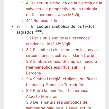
4.10 Lectura simbòlica de la història de la
salvació i la perspectiva de la teologia
de l’alliberament. José Mª Vigil
4.11 Reflexions finals
3r EI: Lectura simbólica de los textos
2006
sagrados
.
3.1 Per a un elenc de les “creences”
cristianes. José Mª Vigil
3.2 Els mites i els símbols en les noves
circumstàncies culturals. Marià Corbí
3.3 Símbos només. Una aproximació a
l’hermenéutica espiritual sufí. Halil
Bárcena
3.4 Símbol i religió: el silenci del fluent
balbuceig. Francesc Torradeflot
3.5 Entre la memòria i l’esperança.
Alberto Moreiras
3.6 De la naturalesa simbòlica del
llenguatge religiós a la seva lectura. J.