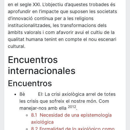
en el segle XXI. L’objectiu d’aquestes trobades és
aprofundir en l’impacte que suposen les societats
d’innovació contínua per a les religions
institucionalitzades, les transformacions dels
àmbits valorals i com afavorir avui el cultiu de la
qualitat humana tenint en compte el nou escenari
cultural.
Encuentros
internacionales
Encuentros
8è EI: La crisi axiològica arrel de totes
les crisis que sofreix el nostre món. Com
2012
manejar-nos amb ella
.
8.1 Necesidad de una epistemología
axiológica
8.2 Formalidad de lo axiológico como