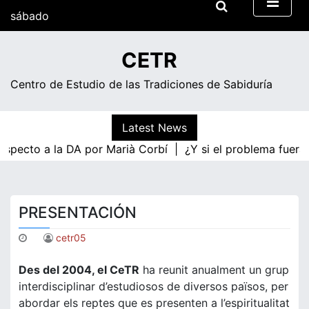
Skip
sábado
to
content
00:59
CETR
Centro de Estudio de las Tradiciones de Sabiduría
Latest News
ecto a la DA por Marià Corbí |
¿Y si el problema fuera la 
PRESENTACIÓN
cetr05
Des del 2004, el CeTR
ha reunit anualment un grup
interdisciplinar d’estudiosos de diversos països, per
abordar els reptes que es presenten a l’espiritualitat