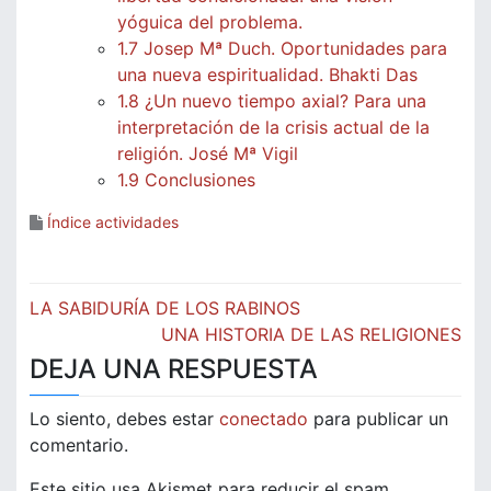
yóguica del problema.
1.7 Josep Mª Duch. Oportunidades para
una nueva espiritualidad. Bhakti Das
1.8 ¿Un nuevo tiempo axial? Para una
interpretación de la crisis actual de la
religión. José Mª Vigil
1.9 Conclusiones
Índice actividades
Navegación
LA SABIDURÍA DE LOS RABINOS
de
UNA HISTORIA DE LAS RELIGIONES
DEJA UNA RESPUESTA
entradas
Lo siento, debes estar
conectado
para publicar un
comentario.
Este sitio usa Akismet para reducir el spam.