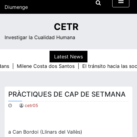
Skip
Diumenge
to
content
17:06
CETR
Investigar la Cualidad Humana
Latest News
dans |
Milene Costa dos Santos |
El tránsito hacia las so
PRÀCTIQUES DE CAP DE SETMANA
cetr05
a Can Bordoi (Llinars del Vallès)